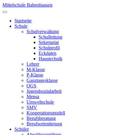
Mittelschule Babenhausen
Startseite
Schule
Schulverwaltung
Schulleitung
Sekretariat
Schulprofil
Eckdaten
Haustechnik
Lehrer
M-Klasse
P-Klasse
Ganztagesklasse
OGS
Jugendsozialarbeit
Mensa
Umweltschule
SMV
Kooperationsmodell
Berufsberatung
Berufsorientierung
Schüler
Abschlussprüfung